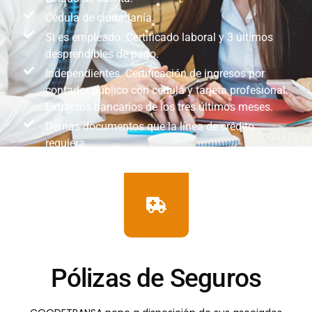
Cédula de ciudadanía.
Si es empleado. Certificado laboral y 3 últimos
desprendibles de pago.
Independientes. Certificación de ingresos por
contador público con cedula y tarjeta profesional.
Extractos bancarios de los tres últimos meses.
Demas documentos que la línea de crédito
requiera.
Pólizas de Seguros